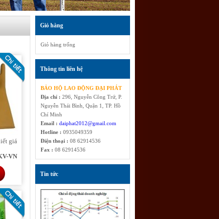
Giỏ hàng
Giỏ hàng trống
Thông tin liên hệ
BẢO HỘ LAO ĐỘNG ĐẠI PHÁT
Địa chỉ :
296, Nguyễn Công Trứ, P.
Nguyễn Thái Bình, Quận 1, TP. Hồ
Chí Minh
Email :
daiphat2012@gmail.com
Hotline :
0935049359
iết giá
Điện thoại :
08 62914536
Fax :
08 62914536
1KV-VN
Tin tức