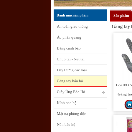
Danh mục sản phẩm
Sản phẩm
Găng tay 
An toàn giao thông
Áo phản quang
Băng cảnh báo
Chụp tai - Nút tai
Dây thừng các loại
Găng tay bảo hộ
Gọi 093 5
Giầy Ủng Bảo Hộ
Găng tay
Kính bảo hộ
Mặt nạ phòng độc
Nón bảo hộ