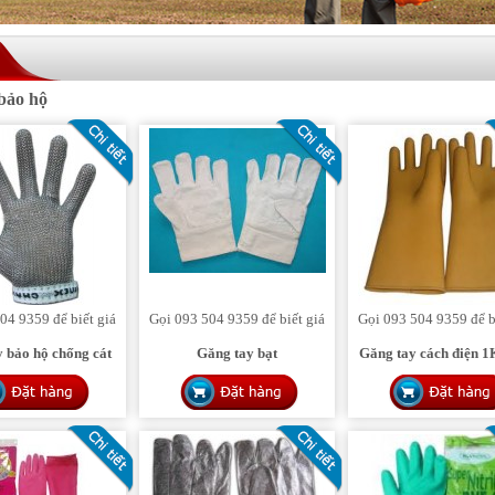
HINH 1
bảo hộ
04 9359 để biết giá
Gọi 093 504 9359 để biết giá
Gọi 093 504 9359 để b
 bảo hộ chống cát
Găng tay bạt
Găng tay cách điện 