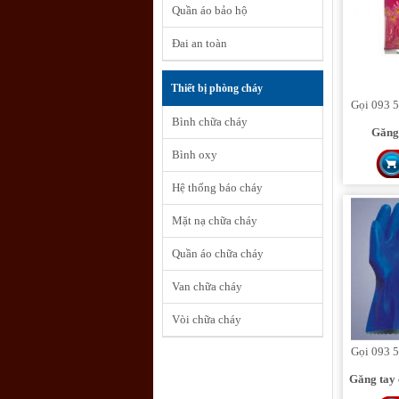
Quần áo bảo hộ
Đai an toàn
Thiết bị phòng cháy
Gọi 093 5
Bình chữa cháy
Găng
Bình oxy
Hệ thống báo cháy
Mặt nạ chữa cháy
Quần áo chữa cháy
Van chữa cháy
Vòi chữa cháy
Gọi 093 5
Găng tay 