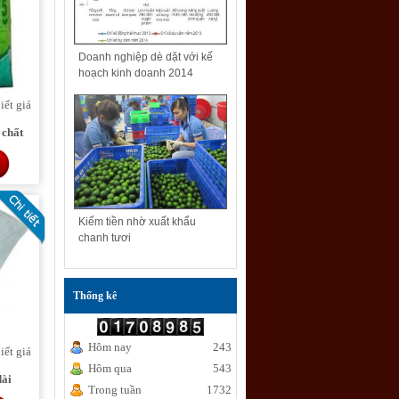
Doanh nghiệp dè dặt với kế
hoạch kinh doanh 2014
iết giá
 chất
Kiếm tiền nhờ xuất khẩu
chanh tươi
Thống kê
Hôm nay
243
iết giá
Hôm qua
543
dài
Trong tuần
1732