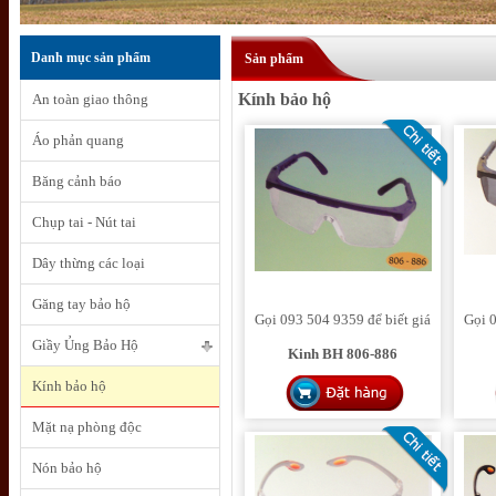
Danh mục sản phẩm
Sản phẩm
Kính bảo hộ
An toàn giao thông
Áo phản quang
Băng cảnh báo
Chụp tai - Nút tai
Dây thừng các loại
Găng tay bảo hộ
Gọi 093 504 9359 để biết giá
Gọi 0
Giầy Ủng Bảo Hộ
Kinh BH 806-886
Kính bảo hộ
Mặt nạ phòng độc
Nón bảo hộ