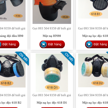
04 9359 để biết giá
Gọi 093 504 9359 để biết giá
Gọi 093 504 9359 để b
hàng đội đầu H90
Mặt nạ HN90
Mặt nạ lọc độc 61
04 9359 để biết giá
Gọi 093 504 9359 để biết giá
Gọi 093 504 9359 để b
 lọc độc 618 B2
Mặt nạ lọc độc 618 D1
Mặt nạ lọc độc 61