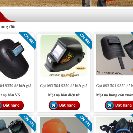
HINH 1
hòng độc
04 9359 để biết giá
Gọi 093 504 9359 để biết giá
Gọi 093 504 9359 để b
t nạ hàn VN
Mặt nạ hàn điện tử
Mặt nạ hàng cán vuô