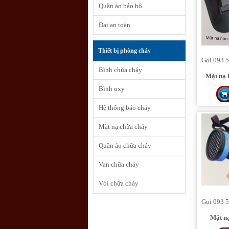
Quần áo bảo hộ
Đai an toàn
Thiết bị phòng cháy
Gọi 093 5
Bình chữa cháy
Mặt nạ 
Bình oxy
Hệ thống báo cháy
Mặt nạ chữa cháy
Quần áo chữa cháy
Van chữa cháy
Vòi chữa cháy
Gọi 093 5
Mặt nạ