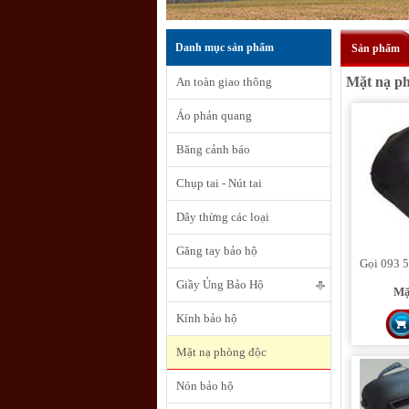
Danh mục sản phẩm
Sản phẩm
Mặt nạ p
An toàn giao thông
Áo phản quang
Băng cảnh báo
Chụp tai - Nút tai
Dây thừng các loại
Găng tay bảo hộ
Gọi 093 5
Giầy Ủng Bảo Hộ
Mặ
Kính bảo hộ
Mặt nạ phòng độc
Nón bảo hộ