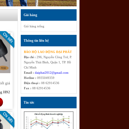
Giỏ hàng
Giỏ hàng trống
Thông tin liên hệ
BẢO HỘ LAO ĐỘNG ĐẠI PHÁT
Địa chỉ :
296, Nguyễn Công Trứ, P.
Nguyễn Thái Bình, Quận 1, TP. Hồ
Chí Minh
Email :
daiphat2012@gmail.com
Hotline :
0935049359
iết giá
Điện thoại :
08 62914536
Fax :
08 62914536
ng H92
Tin tức