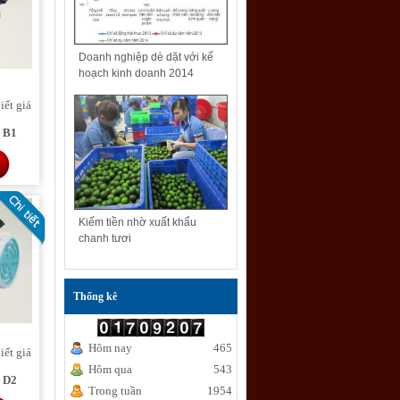
Doanh nghiệp dè dặt với kế
hoạch kinh doanh 2014
iết giá
8 B1
Kiếm tiền nhờ xuất khẩu
chanh tươi
Thống kê
Hôm nay
465
iết giá
Hôm qua
543
8 D2
Trong tuần
1954